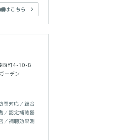
細はこちら
町4-10-8
ズガーデン
訪問対応／総合
携／認定補聴器
店／補聴効果測