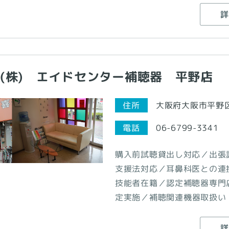
詳
(株) エイドセンター補聴器 平野店
大阪府大阪市平野区喜
住所
電話
06-6799-3341
購入前試聴貸出し対応／出張
支援法対応／耳鼻科医との連
技能者在籍／認定補聴器専門
定実施／補聴関連機器取扱い
詳