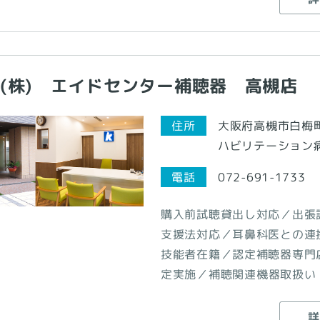
(株) エイドセンター補聴器 高槻店
大阪府高槻市白梅町
住所
ハビリテーション病
電話
072-691-1733
購入前試聴貸出し対応／出張
支援法対応／耳鼻科医との連
技能者在籍／認定補聴器専門
定実施／補聴関連機器取扱い
詳