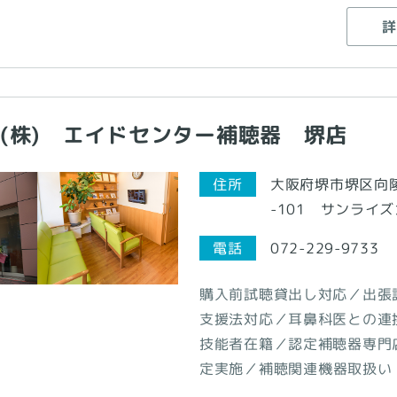
詳
(株) エイドセンター補聴器 堺店
大阪府堺市堺区向陵西
住所
-101 サンライ
電話
072-229-9733
購入前試聴貸出し対応／出張
支援法対応／耳鼻科医との連
技能者在籍／認定補聴器専門
定実施／補聴関連機器取扱い