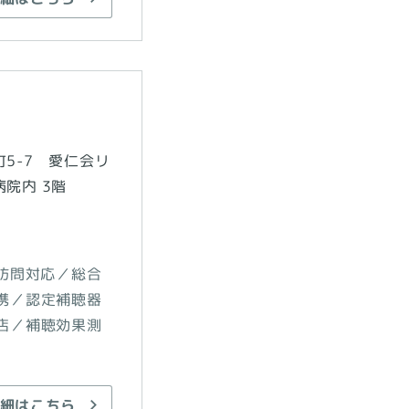
5-7 愛仁会リ
院内 3階
訪問対応／総合
携／認定補聴器
店／補聴効果測
細はこちら