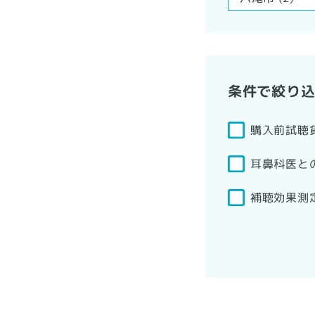
条件で絞り
購入前試聴
耳鼻科医と
補聴効果測