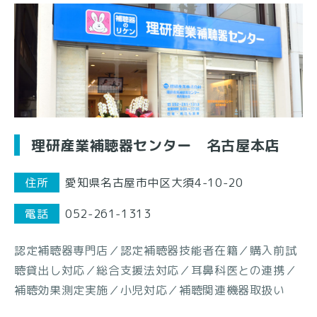
理研産業補聴器センター 名古屋本店
住所
愛知県名古屋市中区大須4-10-20
電話
052-261-1313
認定補聴器専門店／認定補聴器技能者在籍／購入前試
聴貸出し対応／総合支援法対応／耳鼻科医との連携／
補聴効果測定実施／小児対応／補聴関連機器取扱い