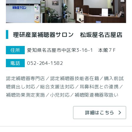
理研産業補聴器サロン 松坂屋名古屋店
住所
愛知県名古屋市中区栄3-16-1 本館７F
電話
052-264-1582
認定補聴器専門店／認定補聴器技能者在籍／購入前試
聴貸出し対応／総合支援法対応／耳鼻科医との連携／
補聴効果測定実施／小児対応／補聴関連機器取扱い
詳細はこちら