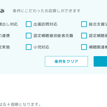
込み
条件にこだわったお店探しができます
貸出し対応
総合支援
出張訪問対応
認定補聴器技能者在籍
の連携
認定補聴
補聴関連
定実施
小児対応
条件をクリア
は五十音順となります。