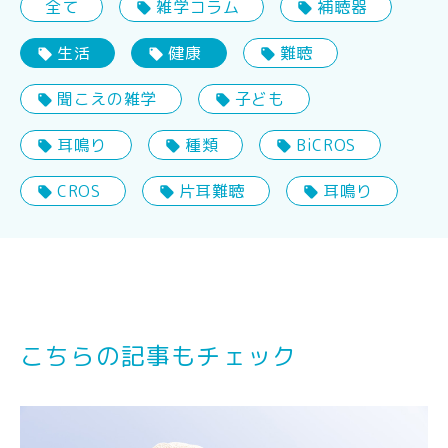
全て
雑学コラム
補聴器
生活
健康
難聴
聞こえの雑学
子ども
耳鳴り
種類
BiCROS
CROS
片耳難聴
耳鳴り
こちらの記事もチェック