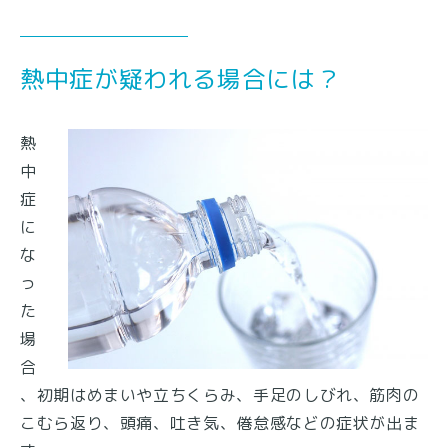
熱中症が疑われる場合には？
熱
中
症
に
な
っ
た
場
合
、初期はめまいや立ちくらみ、手足のしびれ、筋肉の
こむら返り、頭痛、吐き気、倦怠感などの症状が出ま