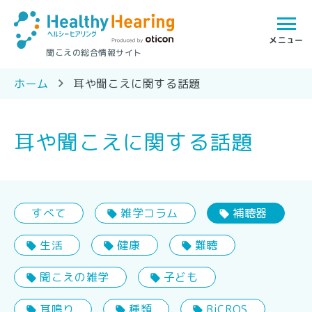
聞こえの総合情報サイト
ホーム
耳や聞こえに関する話題
耳や聞こえに関する話題
すべて
雑学コラム
補聴器
生活
健康
難聴
聞こえの雑学
子ども
耳鳴り
種類
BiCROS