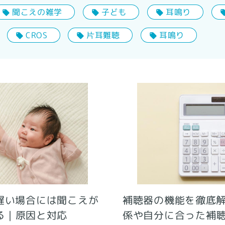
聞こえの雑学
子ども
耳鳴り
片耳難聴
耳鳴り
CROS
遅い場合には聞こえが
補聴器の機能を徹底
係や自分に合った補
る｜原因と対応